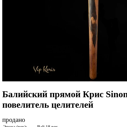
Балийский прямой Крис Sino
повелитель целителей
продано
Эпоха (век):
Bali 18 век