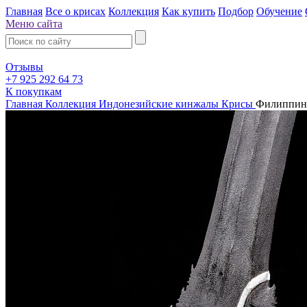
Главная
Все о крисах
Коллекция
Как купить
Подбор
Обучение
Меню сайта
Отзывы
+7 925 292 64 73
К покупкам
Главная
Коллекция
Индонезийские кинжалы Крисы
Филиппин