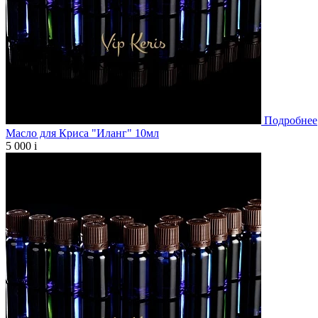
Подробнее
Масло для Криса "Иланг" 10мл
5 000
i