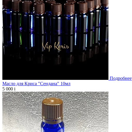
Подробнее
Масло для Криса "Сендана" 10мл
5 000
i