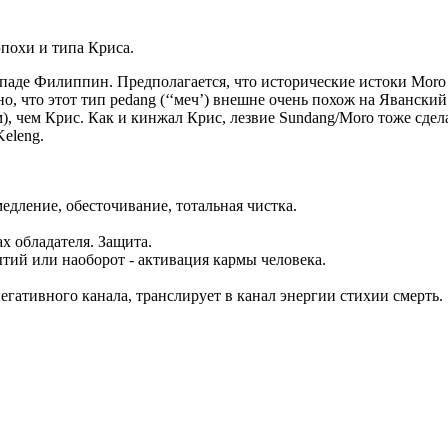
похи и типа Криса.
ападе Филиппин. Предполагается, что исторические истоки Moro 
, что этот тип pedang (‘‘меч’) внешне очень похож на Явански
, чем Крис. Как и кинжал Крис, лезвие Sundang/Moro тоже сдела
eleng.
едление, обесточивание, тотальная чистка.
х обладателя. Защита.
тий или наоборот - активация кармы человека.
егативного канала, транслирует в канал энергии стихии смерть.