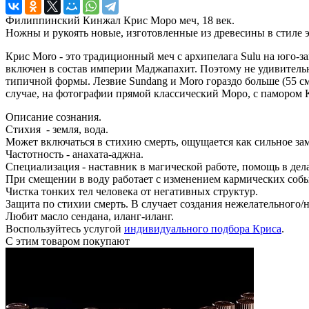
Филиппинский Кинжал Крис Моро меч, 18 век.
Ножны и рукоять новые, изготовленные из древесины в стиле э
Крис Moro - это традиционный меч с архипелага Sulu на юго-з
включен в состав империи Маджапахит. Поэтому не удивительно
типичной формы. Лезвие Sundang и Moro гораздо больше (55 см)
случае, на фотографии прямой классический Моро, с памором K
Описание сознания.
Стихия - земля, вода.
Может включаться в стихию смерть, ощущается как сильное зам
Частотность - анахата-аджна.
Специализация - наставник в магической работе, помощь в дела
При смещении в воду работает с изменением кармических собы
Чистка тонких тел человека от негативных структур.
Защита по стихии смерть. В случает создания нежелательного/н
Любит масло сендана, иланг-иланг.
Воспользуйтесь услугой
индивидуального подбора Криса
.
С этим товаром покупают