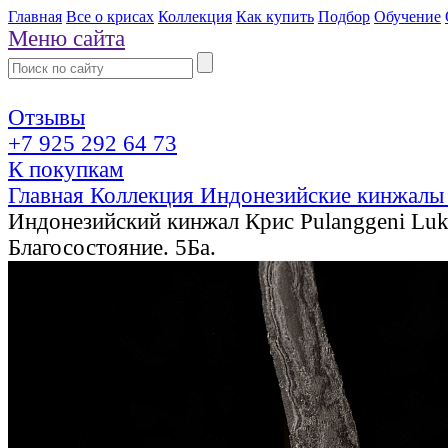
Главная
Все о крисах
Коллекция
Как купить
Подбор
Обучение
Меню сайта
Отзывы
+7 925 292 64 73
К покупкам
Главная
Коллекция
Индонезийские кинжалы
Индонезийский кинжал Крис Pulanggeni Luk
Благосостояние. 5Ба.