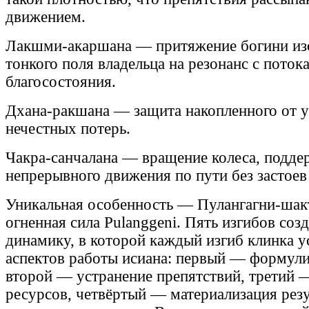
движением.
Лакшми-акаршана — притяжение богини изо
тонкого поля владельца на резонанс с поток
благосостояния.
Дхана-ракшана — защита накопленного от ут
нечестных потерь.
Чакра-санчалана — вращение колеса, подде
непрерывного движения по пути без застоев 
Уникальная особенность — Пулангагни-шакт
огненная сила Pulanggeni. Пять изгибов со
динамику, в которой каждый изгиб клинка у
аспектов работы исиана: первый — формули
второй — устранение препятствий, третий 
ресурсов, четвёртый — материализация рез