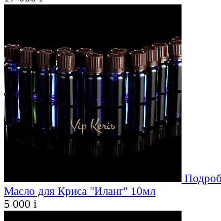
Подроб
Масло для Криса "Иланг" 10мл
5 000
i