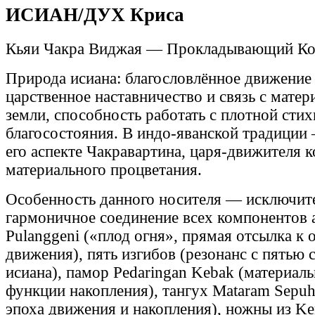
ИСИАН/ДУХ Криса
Кьяи Чакра Виджая — Прокладывающий Ко
Природа исиана: благословлённое движение 
царственное наставничество и связь с мате
земли, способность работать с плотной стих
благосостояния. В индо-яванской традиции
его аспекте Чакравартина, царя-движителя 
материального процветания.
Особенность данного носителя — исключит
гармоничное соединение всех компонентов 
Pulanggeni («плод огня», прямая отсылка к
движения), пять изгибов (резонанс с пятью
исиана), памор Pedaringan Kebak (материал
функции накопления), тангух Mataram Sepuh
эпоха движения и накопления), ножны из K