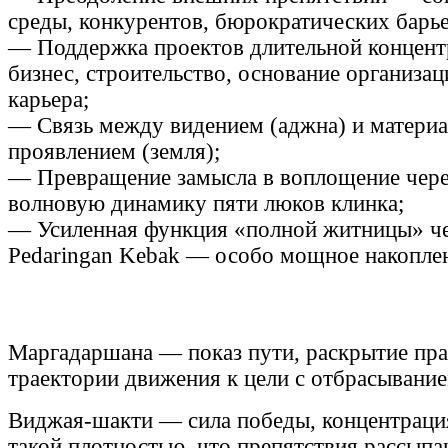
среды, конкурентов, бюрократических барь
— Поддержка проектов длительной концен
бизнес, строительство, основание организац
карьера;
— Связь между видением (аджна) и матери
проявлением (земля);
— Превращение замысла в воплощение чер
волновую динамику пяти люков клинка;
— Усиленная функция «полной житницы» ч
Pedaringan Kebak — особо мощное накоплен
Маргадаршана — показ пути, раскрытие пр
траектории движения к цели с отбрасывани
Виджая-шакти — сила победы, концентрация
такой плотностью, что препятствия рассыпа