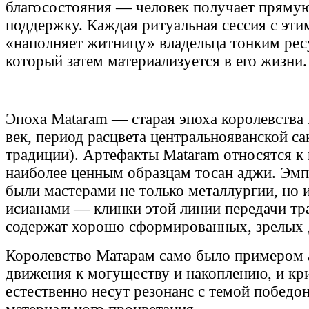
благосостояния — человек получает пряму
поддержку. Каждая ритуальная сессия с эти
«наполняет житницу» владельца тонким рес
который затем материализуется в его жизни.
Эпоха Mataram — старая эпоха королевства
век, период расцвета центральнояванской с
традиции). Артефакты Mataram относятся к
наиболее ценным образцам тосан аджи. Эм
были мастерами не только металлургии, но 
исианами — клинки этой линии передачи т
содержат хорошо сформированных, зрелых 
Королевство Матарам само было примером 
движения к могуществу и накоплению, и кр
естественно несут резонанс с темой победо