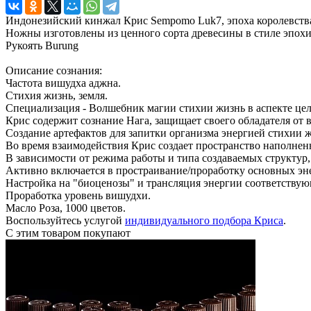
Индонезийский кинжал Крис Sempomo Luk7, эпоха королевства 
Ножны изготовлены из ценного сорта древесины в стиле эпохи
Рукоять Burung
Описание сознания:
Частота вишудха аджна.
Стихия жизнь, земля.
Специализация - Волшебник магии стихии жизнь в аспекте цел
Крис содержит сознание Нага, защищает своего обладателя от 
Создание артефактов для запитки организма энергией стихии
Во время взаимодействия Крис создает пространство наполнен
В зависимости от режима работы и типа создаваемых структур, 
Активно включается в простраивание/проработку основных эне
Настройка на "биоценозы" и трансляция энергии соответствую
Проработка уровень вишудхи.
Масло Роза, 1000 цветов.
Воспользуйтесь услугой
индивидуального подбора Криса
.
С этим товаром покупают