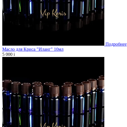
Подробнее
Масло для Криса "Иланг" 10мл
5 000
i