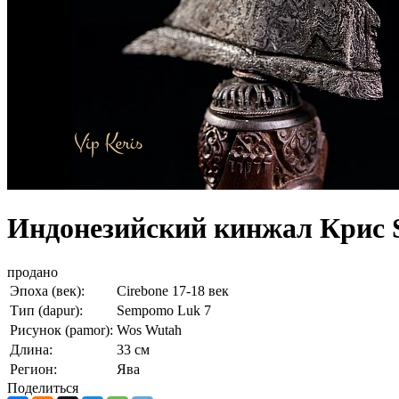
Индонезийский кинжал Крис
продано
Эпоха (век):
Cirebone 17-18 век
Тип (dapur):
Sempomo Luk 7
Рисунок (pamor):
Wos Wutah
Длина:
33 cм
Регион:
Ява
Поделиться