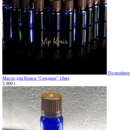
Подробнее
Масло для Криса "Сендана" 10мл
5 000
i