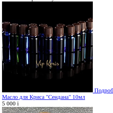
Подроб
Масло для Криса "Сендана" 10мл
5 000
i