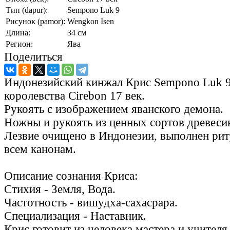
Тип (dapur):
Sempono Luk 9
Рисунок (pamor):
Wengkon Isen
Длина:
34 см
Регион:
Ява
Поделиться
Индонезийский кинжал Крис Sempono Luk 9
королевства Cirebon 17 век.
Рукоять с изображением яванского демона.
Ножны и рукоять из ценных сортов древеси
Лезвие очищено в Индонезии, выполнен рит
всем канонам.
Описание сознания Криса:
Стихия - Земля, Вода.
Частотность - вишудха-сахасрара.
Специализация - Наставник.
Крис готовит из человека мастера и учител