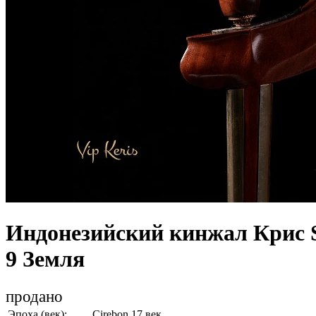
Индонезийский кинжал Крис 
9 Земля
продано
Эпоха (век):
Cirebon 17 век