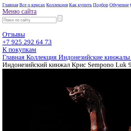
Главная
Все о крисах
Коллекция
Как купить
Подбор
Обучение
Меню сайта
Отзывы
+7 925 292 64 73
К покупкам
Главная
Коллекция
Индонезийские кинжалы
Индонезийский кинжал Крис Sempono Luk 