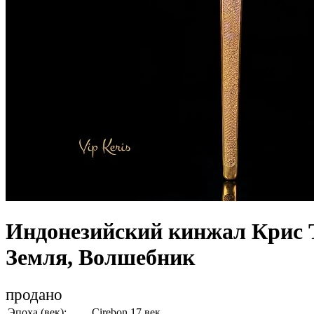
Индонезийский кинжал Крис T
Земля, Волшебник
продано
Эпоха (век):
Cirebon 17 век