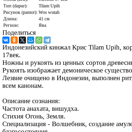
Тип (dapur):
Tilam Upih
Рисунок (pamor):
Wos wutah
Длина:
41 см
Регион:
Ява
Поделиться
Индонезийский кинжал Крис Tilam Upih, ко
17век.
Ножны и рукоять из ценных сортов древеси
Рукоять изображает демоническое существо
Лезвие очищено в Индонезии, выполнен рит
всем канонам.
Описание сознания:
Частота анахата, вишудха.
Стихия Огонь, Земля.
Специализация - Волшебник, создание амул
благосостояния.