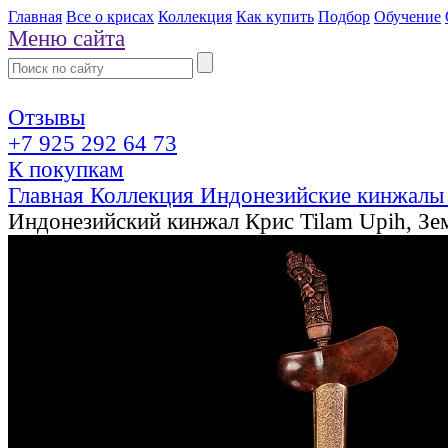
Главная
Все о крисах
Коллекция
Как купить
Подбор
Обучение
Меню сайта
Отзывы
+7 925 292 64 73
К покупкам
Главная
Коллекция
Индонезийские кинжалы
Индонезийский кинжал Крис Tilam Upih, Зе