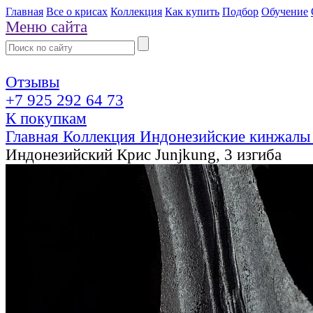
Главная
Все о крисах
Коллекция
Как купить
Подбор
Обучение
Меню сайта
Отзывы
+7 925 292 64 73
К покупкам
Главная
Коллекция
Индонезийские кинжалы
Индонезийский Крис Junjkung, 3 изгиба