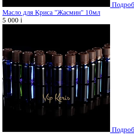
Подроб
Масло для Криса "Жасмин" 10мл
5 000
i
Подроб