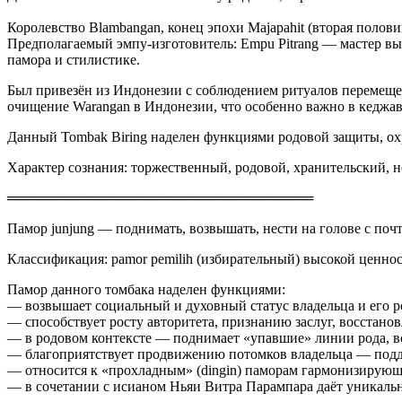
Королевство Blambangan, конец эпохи Majapahit (вторая поло
Предполагаемый эмпу-изготовитель: Empu Pitrang — мастер вы
памора и стилистике.
Был привезён из Индонезии с соблюдением ритуалов перемещен
очищение Warangan в Индонезии, что особенно важно в кеджаве
Данный Tombak Biring наделен функциями родовой защиты, ох
Характер сознания: торжественный, родовой, хранительский,
═══════════════════════════════
Памор junjung — поднимать, возвышать, нести на голове с поч
Классификация: pamor pemilih (избирательный) высокой ценнос
Памор данного томбака наделен функциями:
— возвышает социальный и духовный статус владельца и его р
— способствует росту авторитета, признанию заслуг, восстан
— в родовом контексте — поднимает «упавшие» линии рода, в
— благоприятствует продвижению потомков владельца — поддер
— относится к «прохладным» (dingin) паморам гармонизирующе
— в сочетании с исианом Ньяи Витра Парампара даёт уникальн