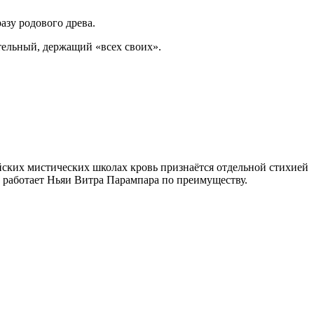
азу родового древа.
ельный, держащий «всех своих».
ких мистических школах кровь признаётся отдельной стихией
й работает Ньяи Витра Парампара по преимуществу.