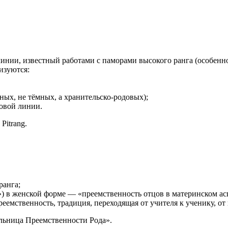
инии, известный работами с паморами высокого ранга (особенно 
изуются:
ых, не тёмных, а хранительско-родовых);
овой линии.
Pitrang.
ранга;
ки») в женской форме — «преемственность отцов в материнском ас
преемственность, традиция, переходящая от учителя к ученику, о
ьница Преемственности Рода».