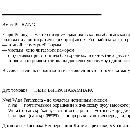
═══════════════════════════════
Эмпу PITRANG.
Empu Pitrang — мастер позднемаджапахитско-бламбанганской л
родовых и аристократических артефактах. Его работы характер
— точной геометрией формы;
— чистым, ясно читаемым памором;
— ощутимым присутствием благородных исианов (не агрессивн
— тонкой настройкой клинка на длительную службу одной род
Высокая степень вероятности изготовления этого томбака эмпу 
═══════════════════════════════
Дух томбака — НЬЯИ ВИТРА ПАРАМПАРА
Nyai Witra Parampara - не является истинным именем.
— Nyai — почтительное обращение к женскому духу высокого 
— Witra (от санскр./кави, связанного с pitra — «отцы», «пред
— Parampara (санскр. परम्परा) — непрерывная линия передачи, 
Дословно: «Госпожа Непрерывной Линии Предков», «Хранител