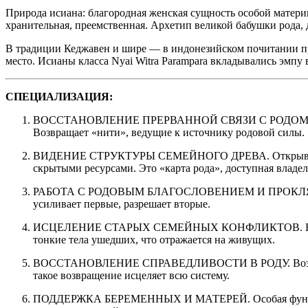
Природа исиана: благородная женская сущность особой материн
хранительная, преемственная. Архетип великой бабушки рода,
В традиции Кеджавен и шире — в индонезийском почитании пред
место. Исианы класса Nyai Witra Parampara вкладывались эмпу 
СПЕЦИАЛИЗАЦИЯ:
ВОССТАНОВЛЕНИЕ ПРЕРВАННОЙ СВЯЗИ С РОДОМ. Восстанав
Возвращает «нити», ведущие к источнику родовой силы.
ВИДЕНИЕ СТРУКТУРЫ СЕМЕЙНОГО ДРЕВА. Открывает спос
скрытыми ресурсами. Это «карта рода», доступная владел
РАБОТА С РОДОВЫМ БЛАГОСЛОВЕНИЕМ И ПРОКЛЯТИЕМ. Р
усиливает первые, разрешает вторые.
ИСЦЕЛЕНИЕ СТАРЫХ СЕМЕЙНЫХ КОНФЛИКТОВ. На тонком 
тонкие тела ушедших, что отражается на живущих.
ВОССТАНОВЛЕНИЕ СПРАВЕДЛИВОСТИ В РОДУ. Возвращает
такое возвращение исцеляет всю систему.
ПОДДЕРЖКА БЕРЕМЕННЫХ И МАТЕРЕЙ. Особая функция — 