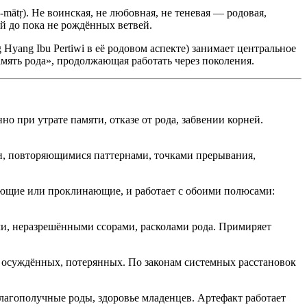
ātṛ). Не воинская, не любовная, не теневая — родовая,
й до пока не рождённых ветвей.
yang Ibu Pertiwi в её родовом аспекте) занимает центральное
амять рода», продолжающая работать через поколения.
 утрате памяти, отказе от рода, забвении корней.
повторяющимися паттернами, точками прерывания,
 или проклинающие, и работает с обоими полюсами:
еразрешёнными ссорами, расколами рода. Примиряет
ждённых, потерянных. По законам системных расстановок
получные роды, здоровье младенцев. Артефакт работает