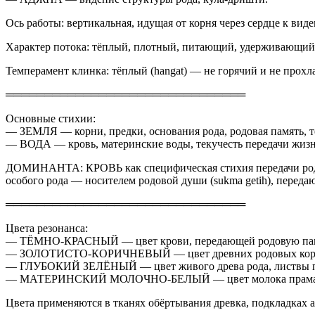
Ось работы: вертикальная, идущая от корня через сердце к вид
Характер потока: тёплый, плотный, питающий, удерживающий
Темперамент клинка: тёплый (hangat) — не горячий и не прохл
═══════════════════════════════
Основные стихии:
— ЗЕМЛЯ — корни, предки, основания рода, родовая память, т
— ВОДА — кровь, материнские воды, текучесть передачи жизн
ДОМИНАНТА: КРОВЬ как специфическая стихия передачи родов
особого рода — носителем родовой души (sukma getih), переда
═══════════════════════════════
Цвета резонанса:
— ТЁМНО-КРАСНЫЙ — цвет крови, передающей родовую памят
— ЗОЛОТИСТО-КОРИЧНЕВЫЙ — цвет древних родовых корней,
— ГЛУБОКИЙ ЗЕЛЁНЫЙ — цвет живого древа рода, листвы п
— МАТЕРИНСКИЙ МОЛОЧНО-БЕЛЫЙ — цвет молока праматери,
Цвета применяются в тканях обёртывания древка, подкладках ал