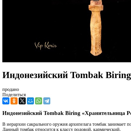
Индонезийский Tombak Biring
продано
Поделиться
Индонезийский Tombak Biring «Хранительница Ро
В иерархии сакрального оружия архипелага томбак занимает п
Данный томбак относится к классу родовой, кармический.