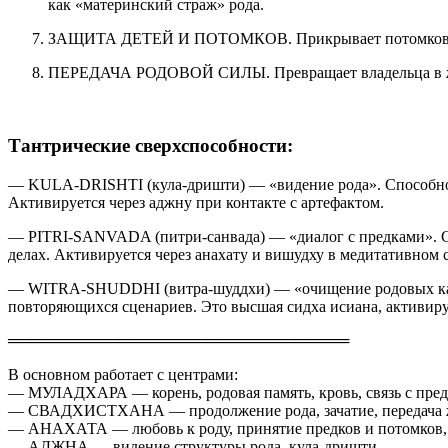
как «материнский страж» рода.
ЗАЩИТА ДЕТЕЙ И ПОТОМКОВ. Прикрывает потомков владе
ПЕРЕДАЧА РОДОВОЙ СИЛЫ. Превращает владельца в живое 
Тантрические сверхспособности:
— KULA-DRISHTI (кула-дришти) — «видение рода». Способность
Активируется через аджну при контакте с артефактом.
— PITRI-SANVADA (питри-санвада) — «диалог с предками». С
делах. Активируется через анахату и вишудху в медитативном 
— WITRA-SHUDDHI (витра-шуддхи) — «очищение родовых кана
повторяющихся сценариев. Это высшая сидха исиана, активир
═══════════════════════════════
В основном работает с центрами:
— МУЛАДХАРА — корень, родовая память, кровь, связь с пре
— СВАДХИСТХАНА — продолжение рода, зачатие, передача ж
— АНАХАТА — любовь к роду, принятие предков и потомков, 
— АДЖНА — видение структуры рода, кула-дришти.