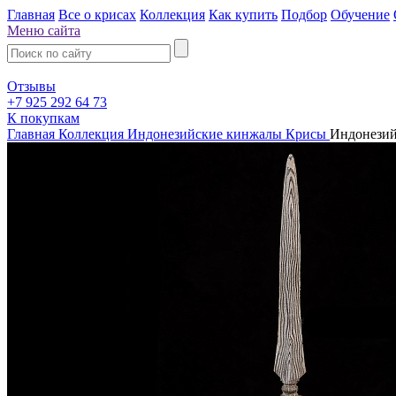
Главная
Все о крисах
Коллекция
Как купить
Подбор
Обучение
Меню сайта
Отзывы
+7 925 292 64 73
К покупкам
Главная
Коллекция
Индонезийские кинжалы Крисы
Индонезий