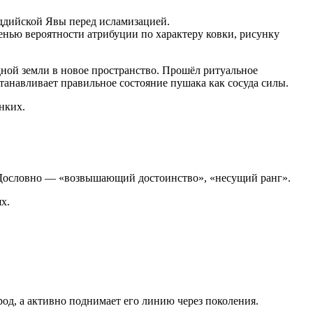
уддийской Явы перед исламизацией.
енью вероятности атрибуции по характеру ковки, рисунку
дной земли в новое пространство. Прошёл ритуальное
станавливает правильное состояние пушака как сосуда силы.
онких.
с. Дословно — «возвышающий достоинство», «несущий ранг».
х.
д, а активно поднимает его линию через поколения.