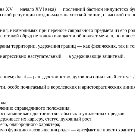
вина XV — начало XVI века) — последний бастион индуистско-б
сокой репутации поздне-маджапахитской линии, с высокой степ
ия, необходимых при переносе сакрального предмета из его ро
н: такой обряд не только очищает и обновляет металл, но и вос
раны территории, удержания границ — как физических, так и т
 не агрессивно-наступательный — а удерживающе-защитный.
тением; drajat — ранг, достоинство, духовно-социальный стату
ти, особо почитаемый в королевских и аристократических линия
ода;
овлению справедливого положения;
осстанавливает достоинство забытых и униженных предков;
живает их карьеру, статус, духовный рост;
го, благородного характера;
ую функцию «возвышения рода» — артефакт не просто хранит ро