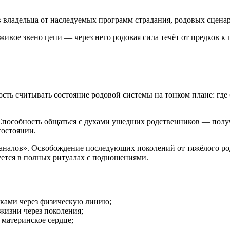
льца от наследуемых программ страдания, родовых сценариев
звено цепи — через него родовая сила течёт от предков к по
 считывать состояние родовой системы на тонком плане: где бл
пособность общаться с духами ушедших родственников — получ
состоянии.
лов». Освобождение последующих поколений от тяжёлого родо
уется в полных ритуалах с подношениями.
дками через физическую линию;
изни через поколения;
материнское сердце;