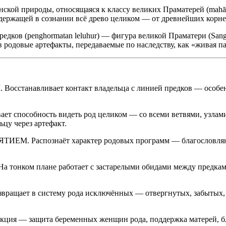
ской природы, относящаяся к классу великих Праматерей (mahā-m
 держащей в сознании всё древо целиком — от древнейших корне
ков (penghormatan leluhur) — фигура великой Праматери (Sang H
в родовые артефакты, передаваемые по наследству, как «живая п
ливает контакт владельца с линией предков — особенно при
обность видеть род целиком — со всеми ветвями, узлами, 
ьцу через артефакт.
аспознаёт характер родовых программ — благословляющие
плане работает с застарелыми обидами между предками, н
 в систему рода исключённых — отвергнутых, забытых, осу
защита беременных женщин рода, поддержка матерей, благо