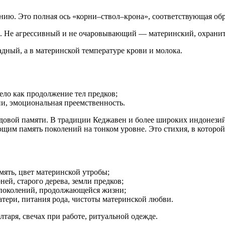
ению. Это полная ось «корни–ствол–крона», соответствующая обр
. Не агрессивный и не очаровывающий — материнский, охранит
адный, а в материнской температуре крови и молока.
ело как продолжение тел предков;
и, эмоциональная преемственность.
ой памяти. В традиции Кеджавен и более широких индонезийс
ющим память поколений на тонком уровне. Это стихия, в которо
ь, цвет материнской утробы;
 старого дерева, земли предков;
околений, продолжающейся жизни;
 питания рода, чистоты материнской любви.
таря, свечах при работе, ритуальной одежде.