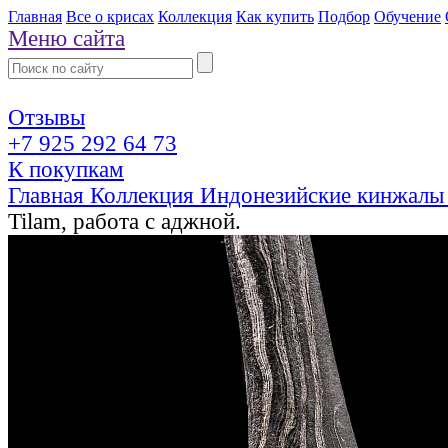
Главная
Все о крисах
Коллекция
Как купить
Подбор
Обучение
Меню сайта
Отзывы
+7 925 292 64 73
К покупкам
Главная
Коллекция
Индонезийские кинжалы
Tilam, работа с аджной.