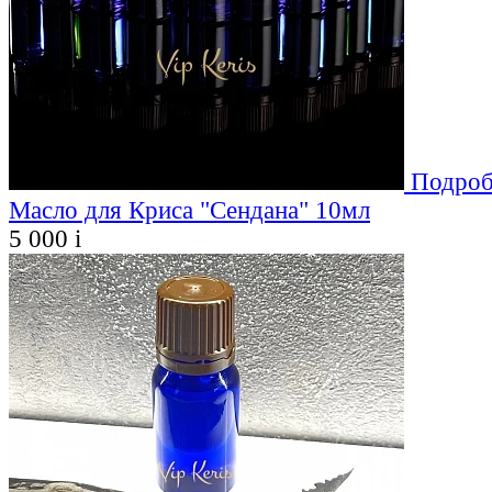
Подроб
Масло для Криса "Сендана" 10мл
5 000
i