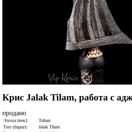
Крис Jalak Tilam, работа с ад
продано
Эпоха (век):
Tuban
Тип (dapur):
Jalak Tilam