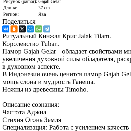
Рисунок (pamor):
Gajah Gelar
Длина:
37 cm
Регион:
Ява
Поделиться
Ритуальный Кинжал Крис Jalak Tilam.
Королевство Tuban.
Памор Gajah Gelar - обладает свойствами м
увеличения духовной силы обладателя, рас
в духовном аспекте.
В Индонезии очень ценится памор Gajah Gel
мощь слона и мудрость Ганеша.
Ножны из древесины Timoho.
Описание сознания:
Частота Аджна
Стихия Огонь Земля
Специализация: Работа с усилением качеств 