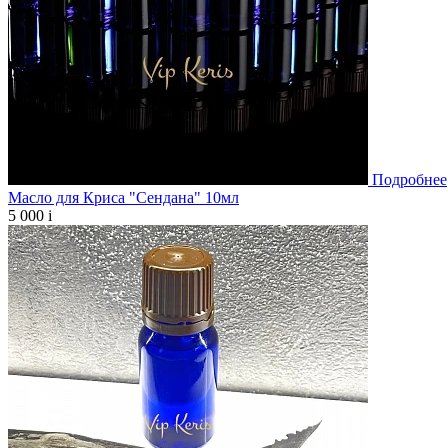
Подробнее
Масло для Криса "Сендана" 10мл
5 000
i