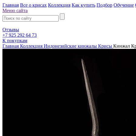
Главная
Все о крисах
Коллекция
Как купить
Подбор
Обучение
Меню сайта
Отзывы
+7 925 292 64 73
К покупкам
Главная
Коллекция
Индонезийские кинжалы Крисы
Кинжал Кр