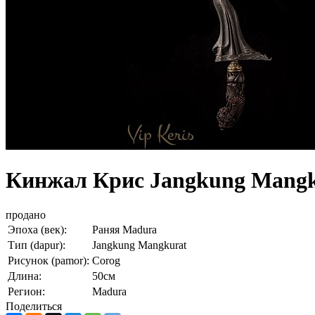
Кинжал Крис Jangkung Mangk
продано
Эпоха (век):
Раняя Madura
Тип (dapur):
Jangkung Mangkurat
Рисунок (pamor):
Сorog
Длина:
50см
Регион:
Madura
Поделиться