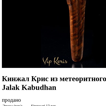
Кинжал Крис из метеоритного
Jalak Kabudhan
продано
Эпоха (век):
Singosari 13 век