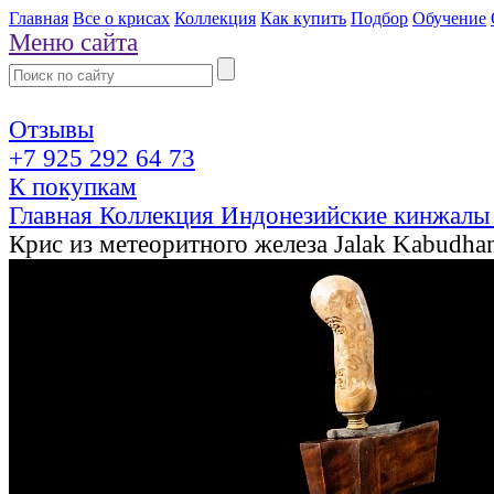
Главная
Все о крисах
Коллекция
Как купить
Подбор
Обучение
Меню сайта
Отзывы
+7 925 292 64 73
К покупкам
Главная
Коллекция
Индонезийские кинжалы
Крис из метеоритного железа Jalak Kabudha