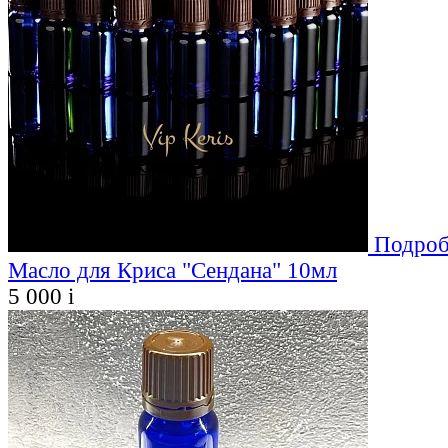
Подроб
Масло для Криса "Сендана" 10мл
5 000
i