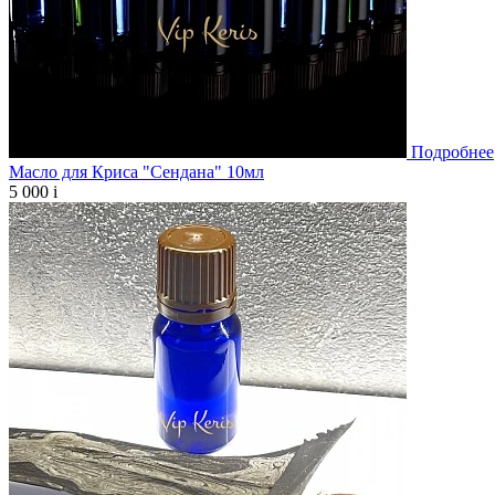
Подробнее
Масло для Криса "Сендана" 10мл
5 000
i