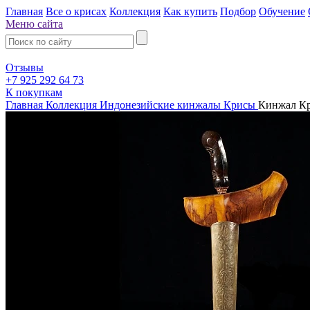
Главная
Все о крисах
Коллекция
Как купить
Подбор
Обучение
Меню сайта
Отзывы
+7 925 292 64 73
К покупкам
Главная
Коллекция
Индонезийские кинжалы Крисы
Кинжал Кри