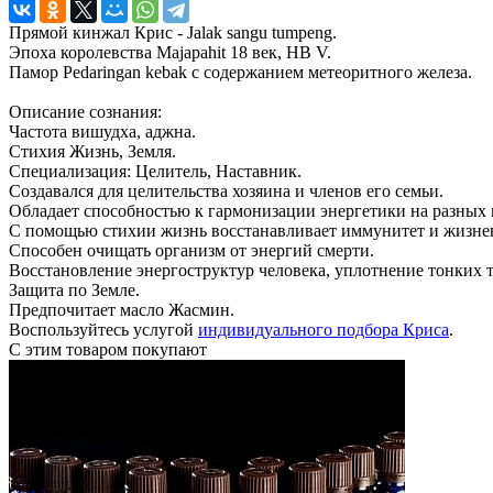
Прямой кинжал Крис - Jalak sangu tumpeng.
Эпоха королевства Majapahit 18 век, HB V.
Памор Pedaringan kebak с содержанием метеоритного железа.
Описание сознания:
Частота вишудха, аджна.
Стихия Жизнь, Земля.
Специализация: Целитель, Наставник.
Создавался для целительства хозяина и членов его семьи.
Обладает способностью к гармонизации энергетики на разных 
С помощью стихии жизнь восстанавливает иммунитет и жизне
Способен очищать организм от энергий смерти.
Восстановление энергоструктур человека, уплотнение тонких т
Защита по Земле.
Предпочитает масло Жасмин.
Воспользуйтесь услугой
индивидуального подбора Криса
.
С этим товаром покупают