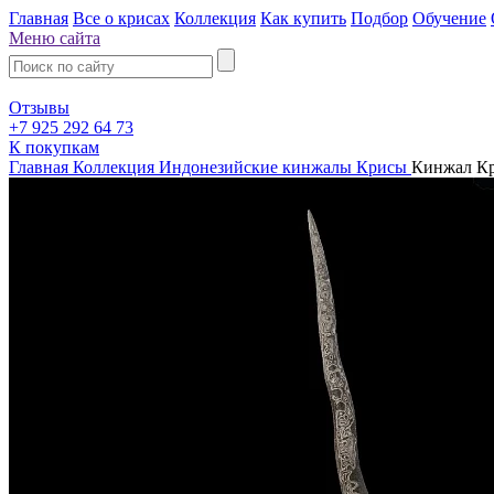
Главная
Все о крисах
Коллекция
Как купить
Подбор
Обучение
Меню сайта
Отзывы
+7 925 292 64 73
К покупкам
Главная
Коллекция
Индонезийские кинжалы Крисы
Кинжал Кр