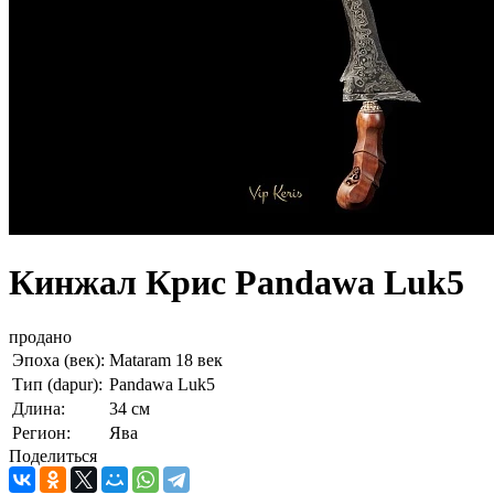
Кинжал Крис Pandawa Luk5
продано
Эпоха (век):
Mataram 18 век
Тип (dapur):
Pandawa Luk5
Длина:
34 см
Регион:
Ява
Поделиться