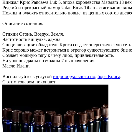
Кинжал Крис Pandawa Luk 5, эпоха королевства Mataram 18 век
Редкий и прекрасный памор Udan Emas Tiban - стягивание возм
Ножны и рукоять относительно новые, из ценных сортов древе
Описание сознания.
Стихии Огонь, Воздух, Земля.
Частотность вишудха, аджна.
Специализация: обладатель Криса создает энергетическую сеть
Крис хорошо может встроиться в эгрегор существующего бизнес
Создает мощную тягу к чему-либо, привлекательность.
На уровне аджны возможны Инь проявления.
Масло Иланг.
Воспользуйтесь услугой
индивидуального подбора Криса
.
С этим товаром покупают