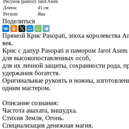
Рисунок (pamor):
Jarot Asem
Длина:
41 см
Регион:
Ява
Поделиться
Прямой Крис Pasopati, эпоха королевства A
век.
Крис с дапур Pasopati и памором Jarot Asem
для высокопоставленных особ,
для их личной защиты, сохранности рода, 
удержания богатств.
Оригинальные рукоять и ножны, изготовлены
одним мастером.
Описание сознания:
Частота анахата, вишудха.
Стихия Земля, Огонь.
Специализация денежная магия.