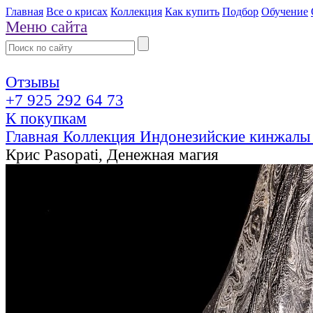
Главная
Все о крисах
Коллекция
Как купить
Подбор
Обучение
Меню сайта
Отзывы
+7 925 292 64 73
К покупкам
Главная
Коллекция
Индонезийские кинжалы
Крис Pasopati, Денежная магия