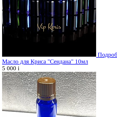
Подроб
Масло для Криса "Сендана" 10мл
5 000
i