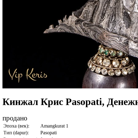
Кинжал Крис Pasopati, Денеж
продано
Эпоха (век):
Amangkurat 1
Тип (dapur):
Pasopati