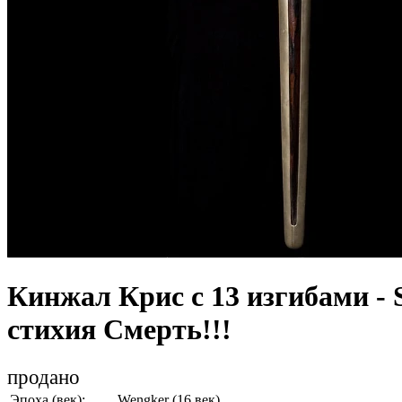
Кинжал Крис с 13 изгибами - S
стихия Смерть!!!
продано
Эпоха (век):
Wengker (16 век)