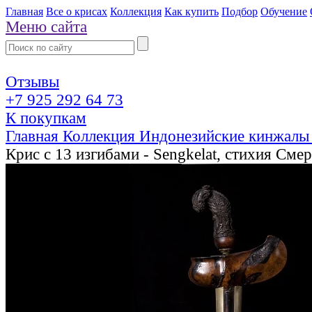
Главная
Все о крисах
Коллекция
Как купить
Подбор
Обучение
Меню сайта
Отзывы
+7 925 292 64 73
К покупкам
Главная
Коллекция
Индонезийские кинжалы
Крис с 13 изгибами - Sengkelat, стихия Смер