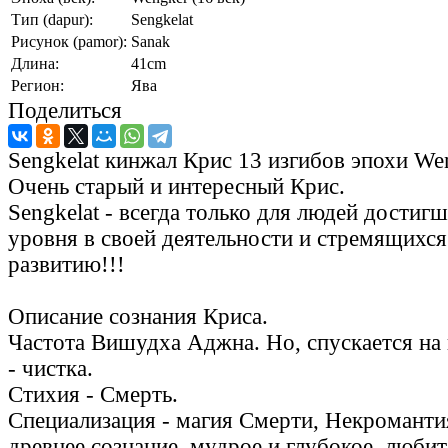
Тип (dapur):
Sengkelat
Рисунок (pamor):
Sanak
Длина:
41cm
Регион:
Ява
Поделиться
Sengkelat кинжал Крис 13 изгибов эпохи Wen
Очень старый и интересный Крис.
Sengkelat - всегда только для людей достиг
уровня в своей деятельности и стремящихс
развитию!!!
Описание сознания Криса.
Частота Вишудха Аджна. Но, спускается на
- чистка.
Стихия - Смерть.
Специализация - магия Смерти, Некромантия
древнее сознание, мудрое и глубокое, люби