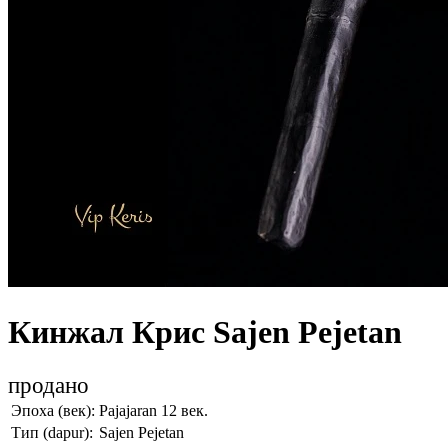
Кинжал Крис Sajen Pejetan
продано
Эпоха (век):
Pajajaran 12 век.
Тип (dapur):
Sajen Pejetan