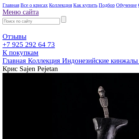
Главная
Все о крисах
Коллекция
Как купить
Подбор
Обучение
Меню сайта
Отзывы
+7 925 292 64 73
К покупкам
Главная
Коллекция
Индонезийские кинжалы
Крис Sajen Pejetan