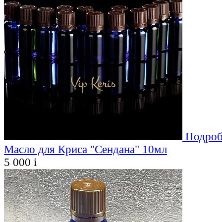
Подроб
Масло для Криса "Сендана" 10мл
5 000
i