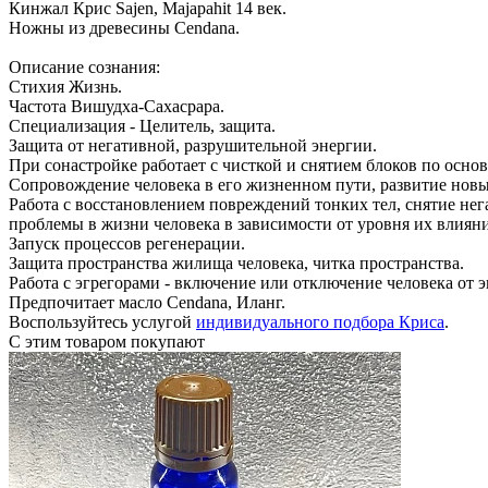
Кинжал Крис Sajen, Majapahit 14 век.
Ножны из древесины Сеndana.
Описание сознания:
Стихия Жизнь.
Частота Вишудха-Сахасрара.
Специализация - Целитель, защита.
Защита от негативной, разрушительной энергии.
При сонастройке работает с чисткой и снятием блоков по осно
Сопровождение человека в его жизненном пути, развитие нов
Работа с восстановлением повреждений тонких тел, снятие н
проблемы в жизни человека в зависимости от уровня их влияни
Запуск процессов регенерации.
Защита пространства жилища человека, читка пространства.
Работа с эгрегорами - включение или отключение человека от 
Предпочитает масло Сendana, Иланг.
Воспользуйтесь услугой
индивидуального подбора Криса
.
С этим товаром покупают