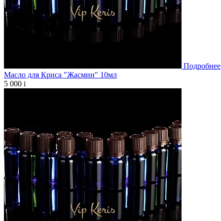
Подробнее
Масло для Криса "Жасмин" 10мл
5 000
i