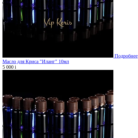
Подробнее
Масло для Криса "Иланг" 10мл
5 000
i