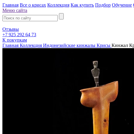
Главная
Все о крисах
Коллекция
Как купить
Подбор
Обучение
Меню сайта
Отзывы
+7 925 292 64 73
К покупкам
Главная
Коллекция
Индонезийские кинжалы Крисы
Кинжал Кр