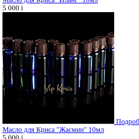
5 000
i
Подроб
Масло для Криса "Жасмин" 10мл
5 000
i