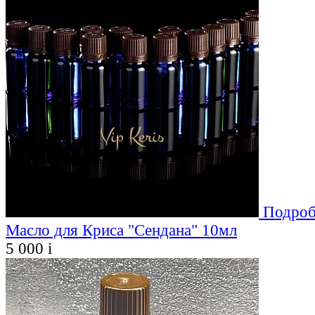
Подроб
Масло для Криса "Сендана" 10мл
5 000
i