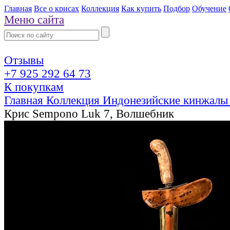
Главная
Все о крисах
Коллекция
Как купить
Подбор
Обучение
Меню сайта
Отзывы
+7 925 292 64 73
К покупкам
Главная
Коллекция
Индонезийские кинжалы
Крис Sempono Luk 7, Волшебник