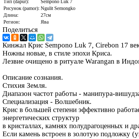
Тип (dapur):
Sempono Luk 7
Рисунок (pamor):
Ngulit Semongko
Длина:
27см
Регион:
Ява
Поделиться
Кинжал Крис Sempono Luk 7, Cirebon 17 век
Ножны новые, в стиле эпохи Криса.
Лезвие очищено в ритуале Warangan в Индо
Описание сознания.
Стихия Земля.
Диапазон частот работы - манипура-вишудз
Специализация - Волшебник.
Крис в большей степени эффективно работае
энергетических структур
в кристаллах, камнях полудрагоценных и д
Если камень встроен в золотую подложку (