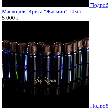
Подроб
Масло для Криса "Жасмин" 10мл
5 000
i
Подроб