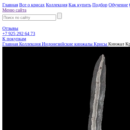
Главная
Все о крисах
Коллекция
Как купить
Подбор
Обучение
Меню сайта
Отзывы
+7 925 292 64 73
К покупкам
Главная
Коллекция
Индонезийские кинжалы Крисы
Кинжал Кр