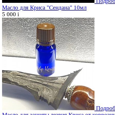
Подроб
Масло для Криса "Сендана" 10мл
5 000
i
Подроб
Масло для защиты лезвия Криса от коррозии