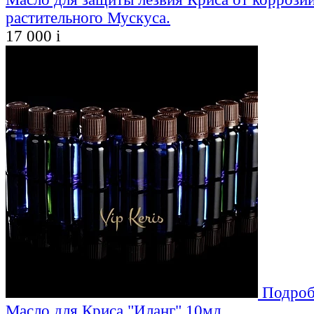
растительного Мускуса.
17 000
i
Подроб
Масло для Криса "Иланг" 10мл