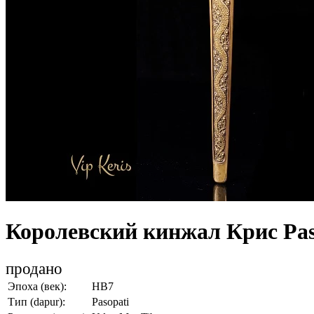
Королевский кинжал Крис Pas
продано
Эпоха (век):
HB7
Тип (dapur):
Pasopati