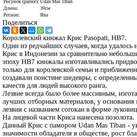
Рисунок (pamor):
Udan Mas Tiban
Длина:
39cм
Регион:
Ява
Поделиться
Королевский кинжал Крис Pasopati, HB7.
Один из редчайших случаев, когда удалось н
Крис в Индонезии за сравнительно небольши
эпоху HB7 кинжалы изготавливались прид
только для королевской семьи и приближен
создавали поистине шедевры, с определенн
качеств для людей высокого ранга.
Лезвие всегда было более массивным, изгот
лучших отборных материалов, у основания 
лезвия с названием согокан в форме лукови
На лицевой части Криса нанесена позолота.
Данный Крис с памором Udan Mas Tiban - у
значимости обладателя в обществе, рост бл