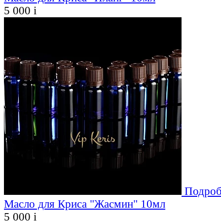
5 000
i
Подроб
Масло для Криса "Жасмин" 10мл
5 000
i