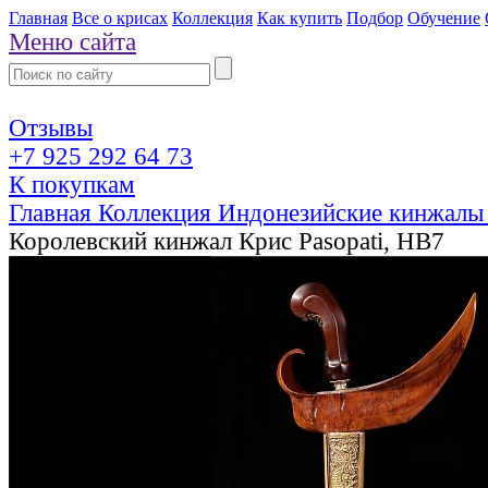
Главная
Все о крисах
Коллекция
Как купить
Подбор
Обучение
Меню сайта
Отзывы
+7 925 292 64 73
К покупкам
Главная
Коллекция
Индонезийские кинжалы
Королевский кинжал Крис Pasopati, HB7