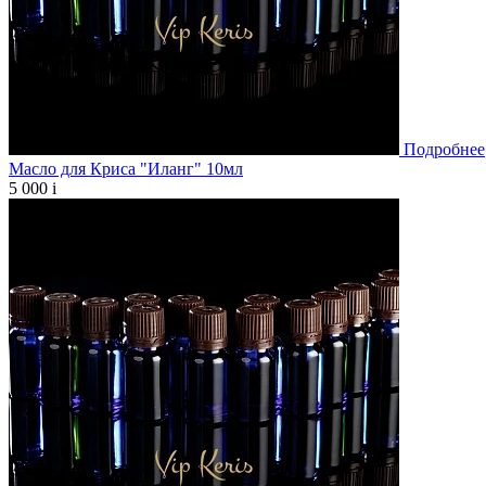
Подробнее
Масло для Криса "Иланг" 10мл
5 000
i