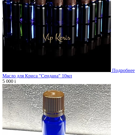
Подробнее
Масло для Криса "Сендана" 10мл
5 000
i