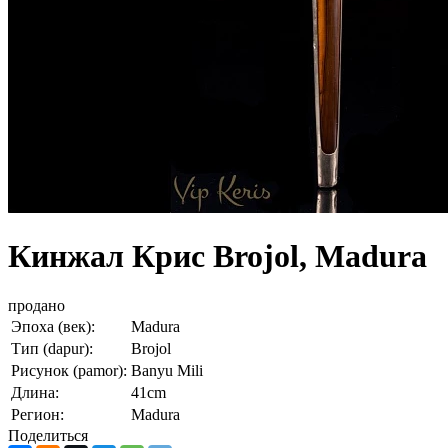
Кинжал Крис Brojol, Madura
продано
Эпоха (век):
Madura
Тип (dapur):
Brojol
Рисунок (pamor):
Banyu Mili
Длина:
41cm
Регион:
Madura
Поделиться