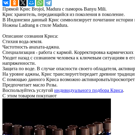
Прямой Крис Brojol, Madura с памороь Banyu Mili.
Крис хранитель, передающийся из поколения в поколение.
В Индонезии данный Крис символизирует почитание истории 
Ножны Ladrang в стиле Madura.
Описание сознания Криса:
Стихия вода-земля.
Частотность анахата-аджна.
Специализация - работа с кармой. Корректировка кармических
Уходит назад с сознанием человека к ключевым ситуациям в ег
напряженности.
Защита по воде. В случае опасности своего обладателя, актив
На уровне аджны, Крис транслирует/передает древние традици
С помощью данного Криса возможно активировать/просмотрет
Предпочитает масло Розы.
Воспользуйтесь услугой
индивидуального подбора Криса
.
С этим товаром покупают