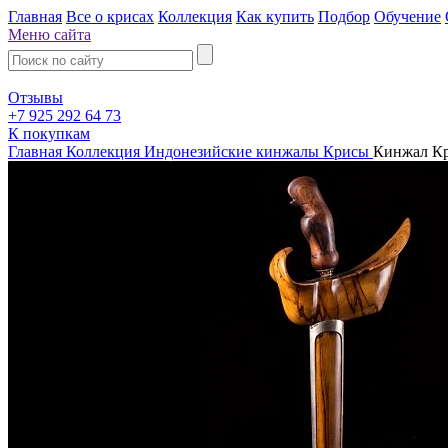
Главная
Все о крисах
Коллекция
Как купить
Подбор
Обучение
Меню сайта
Отзывы
+7 925 292 64 73
К покупкам
Главная
Коллекция
Индонезийские кинжалы Крисы
Кинжал Кри