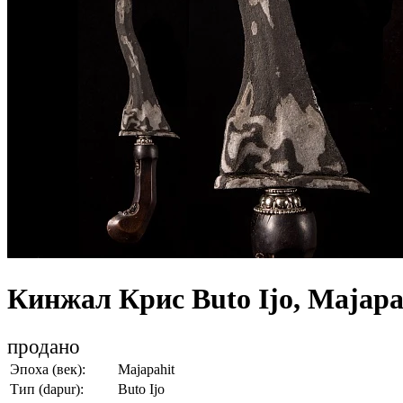
Кинжал Крис Buto Ijo, Majapa
продано
Эпоха (век):
Majapahit
Тип (dapur):
Buto Ijo