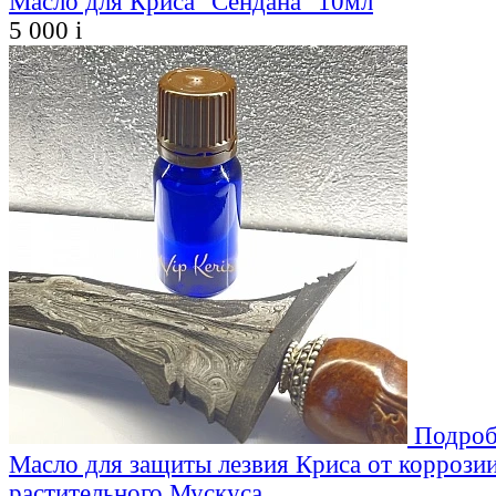
Масло для Криса "Сендана" 10мл
5 000
i
Подроб
Масло для защиты лезвия Криса от коррозии
растительного Мускуса.