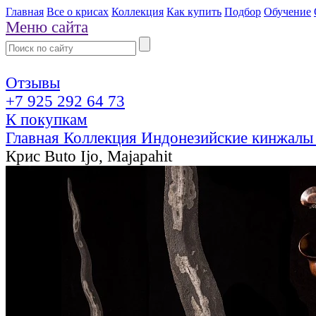
Главная
Все о крисах
Коллекция
Как купить
Подбор
Обучение
Меню сайта
Отзывы
+7 925 292 64 73
К покупкам
Главная
Коллекция
Индонезийские кинжалы
Крис Buto Ijo, Majapahit