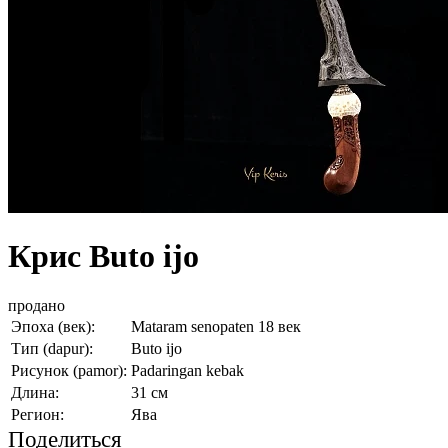
Крис Buto ijo
продано
Эпоха (век):
Mataram senopaten 18 век
Тип (dapur):
Buto ijo
Рисунок (pamor):
Padaringan kebak
Длина:
31 cм
Регион:
Ява
Поделиться