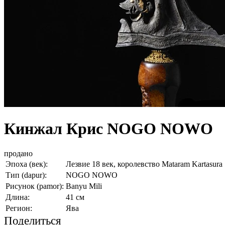
Кинжал Крис NOGO NOWO
продано
Эпоха (век):
Лезвие 18 век, королевство Mataram Kartasura
Тип (dapur):
NOGO NOWO
Рисунок (pamor):
Banyu Mili
Длина:
41 см
Регион:
Ява
Поделиться