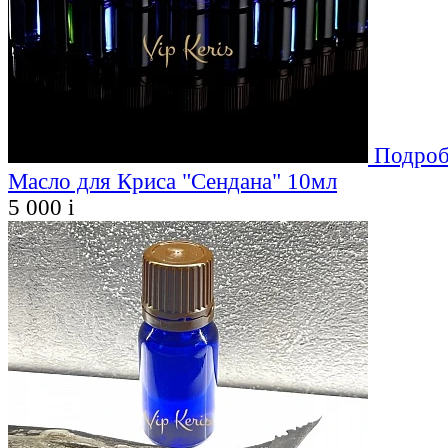
Подроб
Масло для Криса "Сендана" 10мл
5 000
i