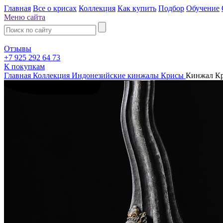
Главная
Все о крисах
Коллекция
Как купить
Подбор
Обучение
Меню сайта
Отзывы
+7 925 292 64 73
К покупкам
Главная
Коллекция
Индонезийские кинжалы Крисы
Кинжал 