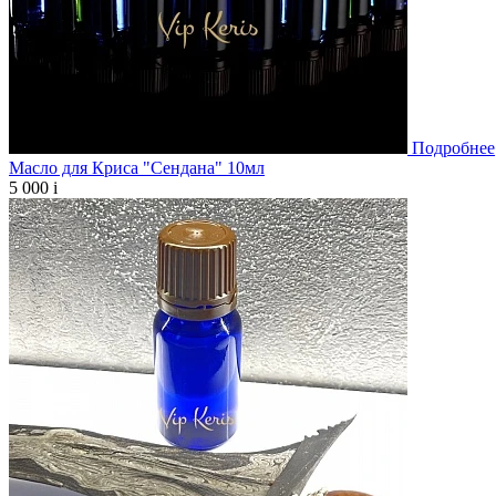
Подробнее
Масло для Криса "Сендана" 10мл
5 000
i