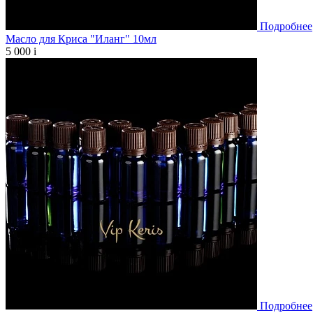
Подробнее
Масло для Криса "Иланг" 10мл
5 000
i
Подробнее