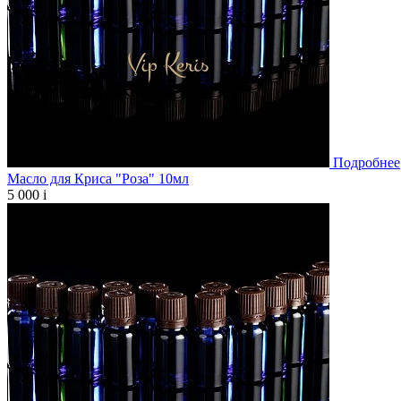
Подробнее
Масло для Криса "Роза" 10мл
5 000
i