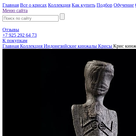
Главная
Все о крисах
Коллекция
Как купить
Подбор
Обучение
Меню сайта
Отзывы
+7 925 292 64 73
К покупкам
Главная
Коллекция
Индонезийские кинжалы Крисы
Крис кинжа