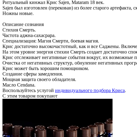
Ритуальный кинжал Крис Sajen, Mataram 18 век.
Sajen был изготовлен (перекован) из более старого артефакта, с
Ножны новые.
Описание сознания
Стихия Смерть.
Частота аджна-сахасрара.
Специализация: Магия Смерти, боевая магия.
Крис достаточно высокочастотный, как и все Саджены. Включе
На этом уровне энергия стихии Смерть создает достаточно спо
Крис отслеживает негативные события вокруг, их возможные п
Очистка от негативных структур, обнуление негативных прогр
Крис может быть хорошим помощником.
Создание сферы замедления.
Мощная защита своего обладателя.
Масло Cendana.
Воспользуйтесь услугой
индивидуального подбора Криса
.
С этим товаром покупают