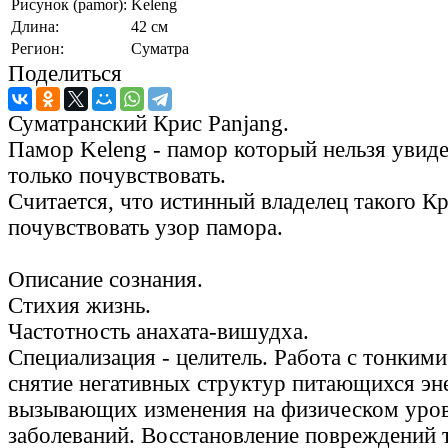
Рисунок (pamor):
Keleng
Длина:
42 см
Регион:
Суматра
Поделиться
Суматранский Крис Panjang.
Памор Keleng - памор который нельзя увиде
только почувствовать.
Считается, что истинный владелец такого К
почувствовать узор памора.
Описание сознания.
Стихия жизнь.
Частотность анахата-вишудха.
Специализация - целитель. Работа с тонкими
снятие негативных структур питающихся эне
вызывающих изменения на физическом уров
заболеваний. Восстановление повреждений т