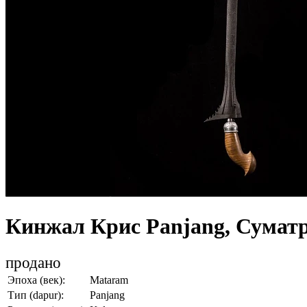
Кинжал Крис Panjang, Сумат
продано
Эпоха (век):
Mataram
Тип (dapur):
Panjang