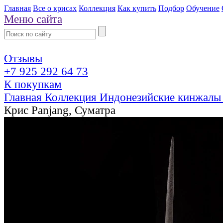
Главная
Все о крисах
Коллекция
Как купить
Подбор
Обучение
Меню сайта
Отзывы
+7 925 292 64 73
К покупкам
Главная
Коллекция
Индонезийские кинжалы
Крис Panjang, Суматра