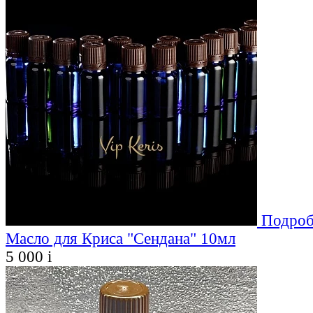
Подроб
Масло для Криса "Сендана" 10мл
5 000
i