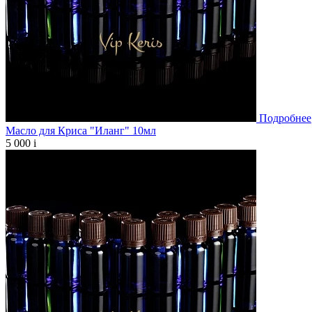
Подробнее
Масло для Криса "Иланг" 10мл
5 000
i