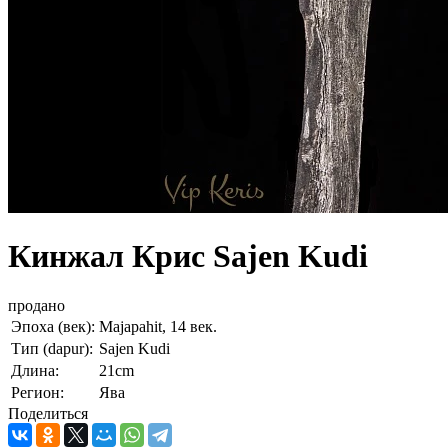
Кинжал Крис Sajen Kudi
продано
Эпоха (век):
Majapahit, 14 век.
Тип (dapur):
Sajen Kudi
Длина:
21cm
Регион:
Ява
Поделиться