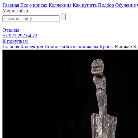
Главная
Все о крисах
Коллекция
Как купить
Подбор
Обучение
Меню сайта
Отзывы
+7 925 292 64 73
К покупкам
Главная
Коллекция
Индонезийские кинжалы Крисы
Кинжал Кр