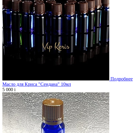
Подробнее
Масло для Криса "Сендана" 10мл
5 000
i