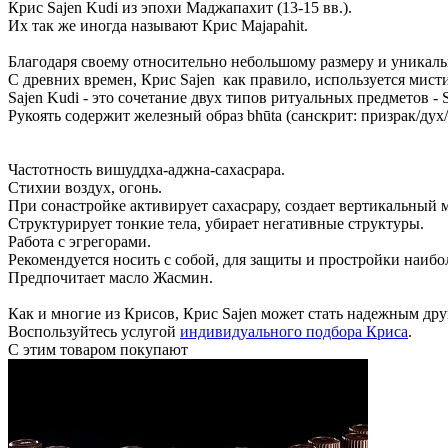
Крис Sajen Kudi из эпохи Маджапахит (13-15 вв.).
Их так же иногда называют Крис Majapahit.
Благодаря своему относительно небольшому размеру и уникаль
С древних времен, Крис Sajen как правило, используется мис
Sajen Kudi - это сочетание двух типов ритуальных предметов - S
Рукоять содержит железный образ bhūta (санскрит: призрак/дух
Частотность вишуддха-аджна-сахасрара.
Стихии воздух, огонь.
При сонастройке активирует сахасрару, создает вертикальный
Структурирует тонкие тела, убирает негативные структуры.
Работа с эгрегорами.
Рекомендуется носить с собой, для защиты и простройки наиб
Предпочитает масло Жасмин.
Как и многие из Крисов, Крис Sajen может стать надежным дру
Воспользуйтесь услугой
индивидуального подбора Криса
.
С этим товаром покупают