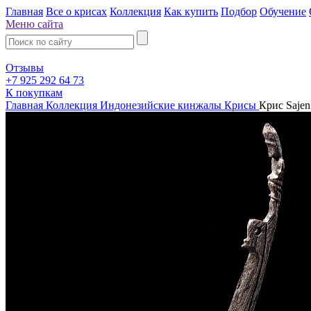
Главная
Все о крисах
Коллекция
Как купить
Подбор
Обучение
Меню сайта
Отзывы
+7 925 292 64 73
К покупкам
Главная
Коллекция
Индонезийские кинжалы Крисы
Крис Sajen