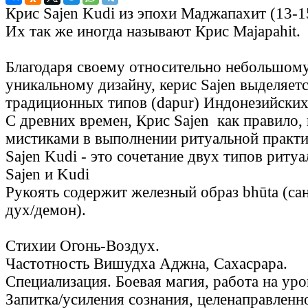
Крис Sajen Kudi из эпохи Маджапахит (13-15
Их так же иногда называют Крис Majapahit.
Благодаря своему относительно небольшому
уникальному дизайну, керис Sajen выделяет
традиционных типов (dapur) Индонезийски
С древних времен, Крис Sajen как правило,
мистиками в выполнении ритуальной практ
Sajen Kudi - это сочетание двух типов риту
Sajen и Kudi
Рукоять содержит железный образ bhūta (сан
дух/демон).
Стихии Огонь-Воздух.
Частотность Вишудха Аджна, Сахасрара.
Специализация. Боевая магия, работа на уро
Запитка/усиления сознания, целенаправленн