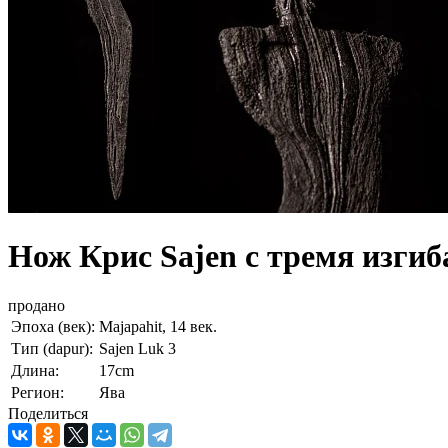
Нож Крис Sajen с тремя изгиб
продано
Эпоха (век):
Majapahit, 14 век.
Тип (dapur):
Sajen Luk 3
Длина:
17cm
Регион:
Ява
Поделиться