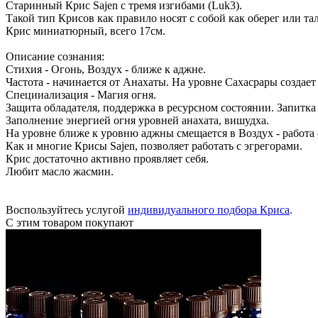
Старинный Крис Sajen c тремя изгибами (Luk3).
Такой тип Крисов как правило носят с собой как оберег или т
Крис миниатюрный, всего 17см.
Описание сознания:
Стихия - Огонь, Воздух - ближе к аджне.
Частота - начинается от Анахаты. На уровне Сахасрары создае
Специиализация - Магия огня.
Защита обладателя, поддержка в ресурсном состоянии. Запитка
Заполнение энергией огня уровней анахата, вишудха.
На уровне ближе к уровню аджны смещается в Воздух - работа
Как и многие Крисы Sajen, позволяет работать с эгрегорами.
Крис достаточно активно проявляет себя.
Любит масло жасмин.
Воспользуйтесь услугой
индивидуального подбора Криса
.
С этим товаром покупают