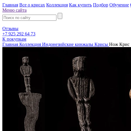
Главная
Все о крисах
Коллекция
Как купить
Подбор
Обучение
Меню сайта
Отзывы
+7 925 292 64 73
К покупкам
Главная
Коллекция
Индонезийские кинжалы Крисы
Нож Крис S