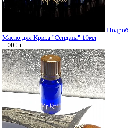
Подроб
Масло для Криса "Сендана" 10мл
5 000
i