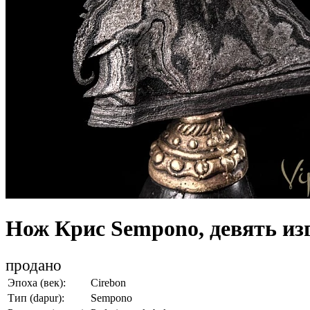
Нож Крис Sempono, девять из
продано
Эпоха (век):
Cirebon
Тип (dapur):
Sempono