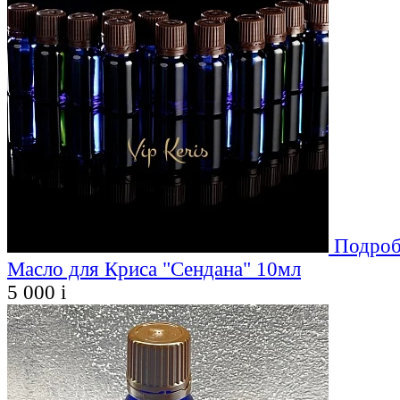
Подроб
Масло для Криса "Сендана" 10мл
5 000
i