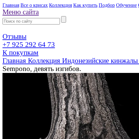
Главная
Все о крисах
Коллекция
Как купить
Подбор
Обучение
Меню сайта
Отзывы
+7 925 292 64 73
К покупкам
Главная
Коллекция
Индонезийские кинжалы
Sempono, девять изгибов.