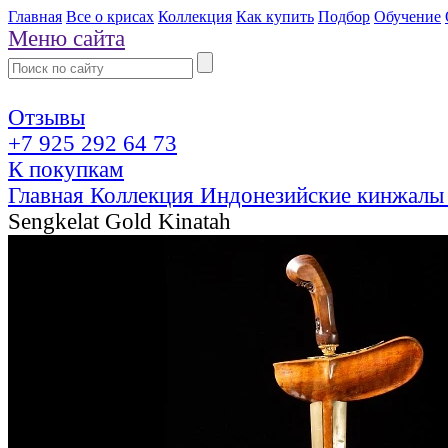
Главная
Все о крисах
Коллекция
Как купить
Подбор
Обучение
Меню сайта
Отзывы
+7 925 292 64 73
К покупкам
Главная
Коллекция
Индонезийские кинжалы
Sengkelat Gold Kinatah