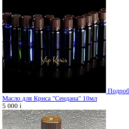
Подроб
Масло для Криса "Сендана" 10мл
5 000
i