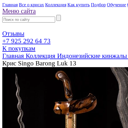
Главная
Все о крисах
Коллекция
Как купить
Подбор
Обучение
Меню сайта
Отзывы
+7 925 292 64 73
К покупкам
Главная
Коллекция
Индонезийские кинжалы
Крис Singo Barong Luk 13