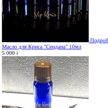
Подроб
Масло для Криса "Сендана" 10мл
5 000
i