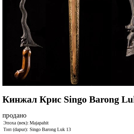
Кинжал Крис Singo Barong Lu
продано
Эпоха (век):
Majapahit
Тип (dapur):
Singo Barong Luk 13