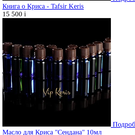
Книга о Криса - Tafsir Keris
15 500
i
Подроб
Масло для Криса "Сендана" 10мл