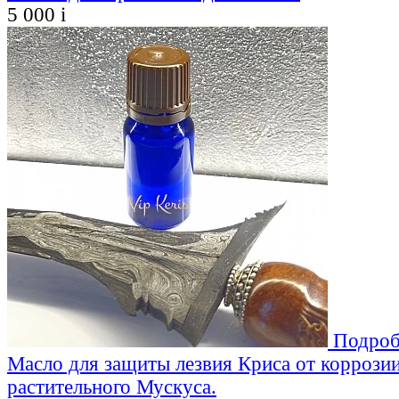
5 000
i
Подроб
Масло для защиты лезвия Криса от коррозии
растительного Мускуса.