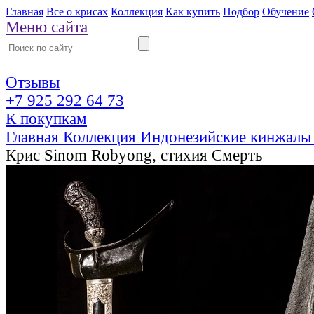
Главная
Все о крисах
Коллекция
Как купить
Подбор
Обучение
Меню сайта
Отзывы
+7 925 292 64 73
К покупкам
Главная
Коллекция
Индонезийские кинжалы
Крис Sinom Robyong, стихия Смерть