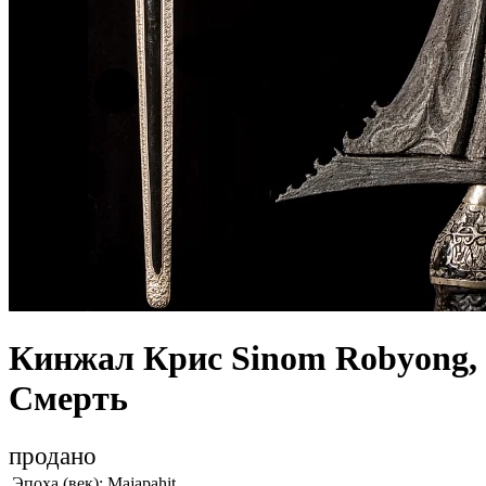
Кинжал Крис Sinom Robyong,
Смерть
продано
Эпоха (век):
Majapahit