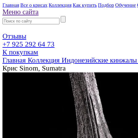
Главная
Все о крисах
Коллекция
Как купить
Подбор
Обучение
Меню сайта
Отзывы
+7 925 292 64 73
К покупкам
Главная
Коллекция
Индонезийские кинжалы
Крис Sinom, Sumatra