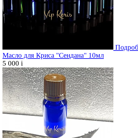
Подроб
Масло для Криса "Сендана" 10мл
5 000
i