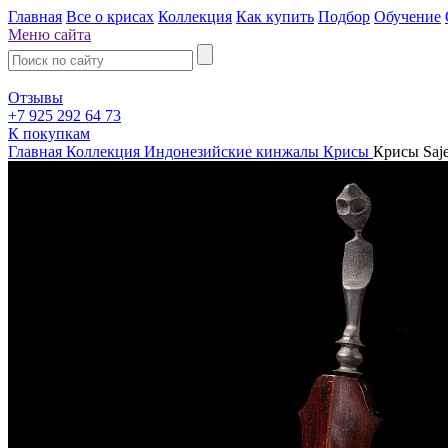
Главная
Все о крисах
Коллекция
Как купить
Подбор
Обучение
Меню сайта
Отзывы
+7 925 292 64 73
К покупкам
Главная
Коллекция
Индонезийские кинжалы Крисы
Крисы Saje