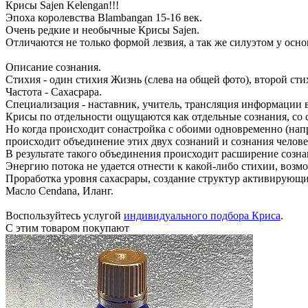
Крисы Sajen Kelengan!!!
Эпоха королевства Blambangan 15-16 век.
Очень редкие и необычные Крисы Sajen.
Отличаются не только формой лезвия, а так же силуэтом у осно
Описание сознания.
Стихия - один стихия Жизнь (слева на общей фото), второй сти
Частота - Сахасрара.
Специализация - наставник, учитель, трансляция информации в
Крисы по отдельности ощущаются как отдельные сознания, со 
Но когда происходит сонастройка с обоими одновременно (напр
происходит объединение этих двух сознаний и сознания челове
В результате такого объединения происходит расширение созн
Энергию потока не удается отнести к какой-либо стихии, воз
Проработка уровня сахасрары, создание структур активирующи
Масло Cendana, Иланг.
Воспользуйтесь услугой
индивидуального подбора Криса
.
С этим товаром покупают