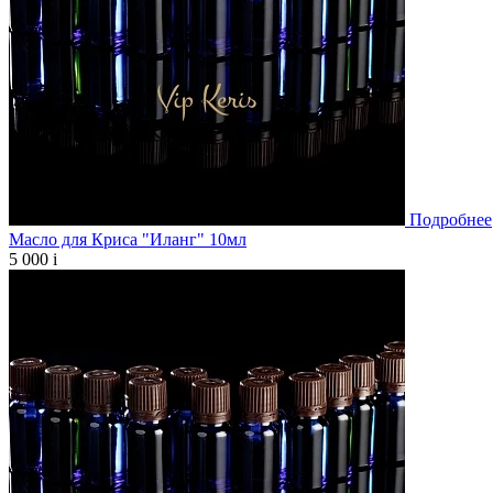
Подробнее
Масло для Криса "Иланг" 10мл
5 000
i