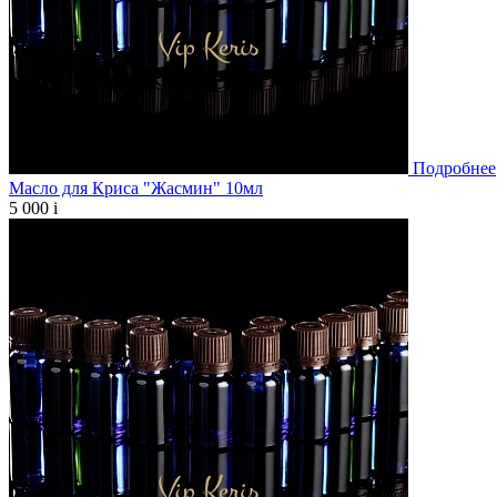
Подробнее
Масло для Криса "Жасмин" 10мл
5 000
i