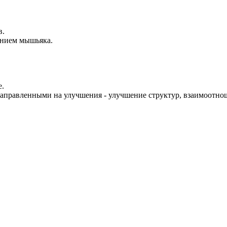
в.
анием мышьяка.
е.
направленными на улучшения - улучшение структур, взаимоотно