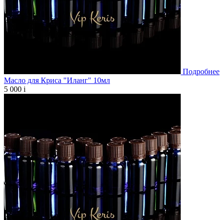
Подробнее
Масло для Криса "Иланг" 10мл
5 000
i