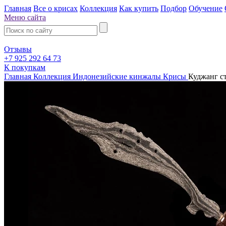
Главная
Все о крисах
Коллекция
Как купить
Подбор
Обучение
Меню сайта
Отзывы
+7 925 292 64 73
К покупкам
Главная
Коллекция
Индонезийские кинжалы Крисы
Куджанг с