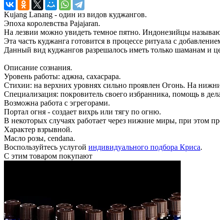
Kujang Lanang - один из видов куджангов.
Эпоха королевства Pajajaran.
На лезвии можно увидеть темное пятно. Индонезийцы называю
Эта часть куджанга готовится в процессе ритуала с добавление
Данный вид куджангов разрешалось иметь только шаманам и ц
Описание сознания.
Уровень работы: аджна, сахасрара.
Стихии: на верхних уровнях сильно проявлен Огонь. На нижни
Специализация: покровитель своего избранника, помощь в делах
Возможна работа с эгрегорами.
Портал огня - создает вихрь или тягу по огню.
В некоторых случаях работает через нижние миры, при этом п
Характер взрывной.
Масло розы, cendana.
Воспользуйтесь услугой
индивидуального подбора Криса
.
С этим товаром покупают