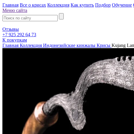
Главная
Все о крисах
Коллекция
Как купить
Подбор
Обучение
Меню сайта
Отзывы
+7 925 292 64 73
К покупкам
Главная
Коллекция
Индонезийские кинжалы Крисы
Kujang La