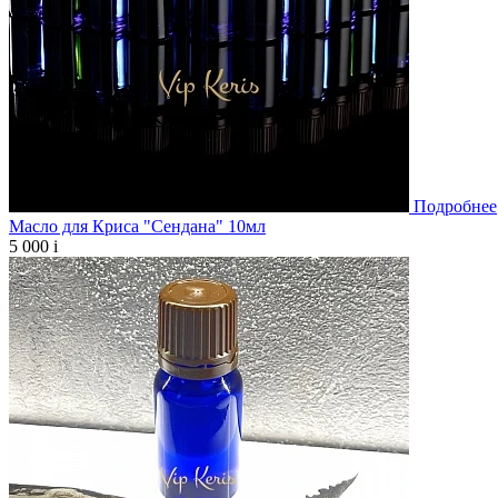
Подробнее
Масло для Криса "Сендана" 10мл
5 000
i