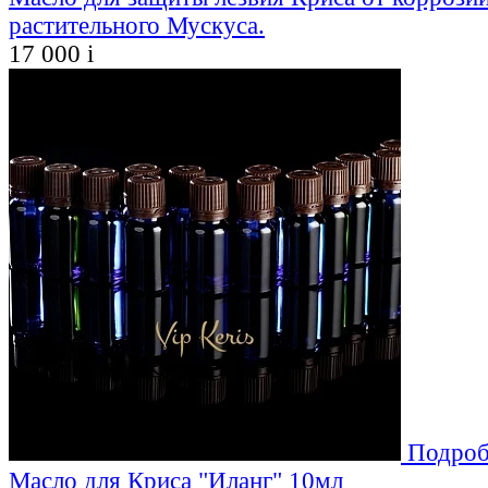
растительного Мускуса.
17 000
i
Подроб
Масло для Криса "Иланг" 10мл