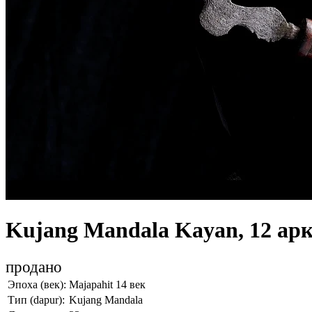
Kujang Mandala Kayan, 12 ар
продано
Эпоха (век):
Majapahit 14 век
Тип (dapur):
Kujang Mandala