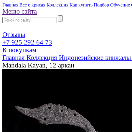
Главная
Все о крисах
Коллекция
Как купить
Подбор
Обучение
Меню сайта
Отзывы
+7 925 292 64 73
К покупкам
Главная
Коллекция
Индонезийские кинжалы
Mandala Kayan, 12 аркан