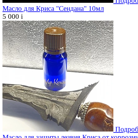
Подроб
Масло для Криса "Сендана" 10мл
5 000
i
Подроб
Масло для защиты лезвия Криса от коррозии