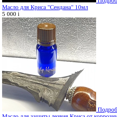
Подроб
Масло для Криса "Сендана" 10мл
5 000
i
Подроб
Масло для защиты лезвия Криса от коррозии