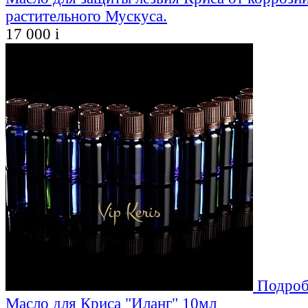
растительного Мускуса.
17 000
i
Подроб
Масло для Криса "Иланг" 10мл