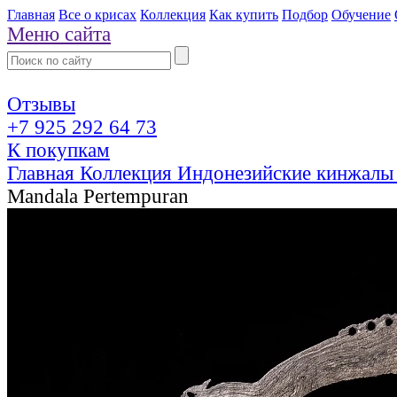
Главная
Все о крисах
Коллекция
Как купить
Подбор
Обучение
Меню сайта
Отзывы
+7 925 292 64 73
К покупкам
Главная
Коллекция
Индонезийские кинжалы
Mandala Pertempuran