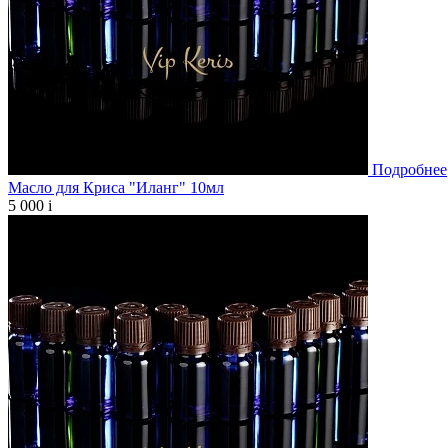
Подробнее
Масло для Криса "Иланг" 10мл
5 000
i