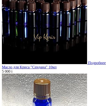
Подробнее
Масло для Криса "Сендана" 10мл
5 000
i