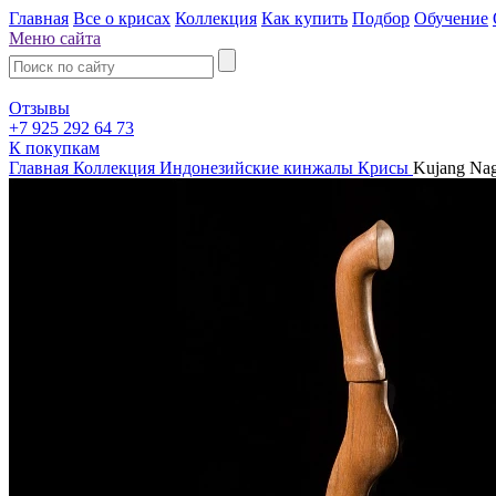
Главная
Все о крисах
Коллекция
Как купить
Подбор
Обучение
Меню сайта
Отзывы
+7 925 292 64 73
К покупкам
Главная
Коллекция
Индонезийские кинжалы Крисы
Kujang Na