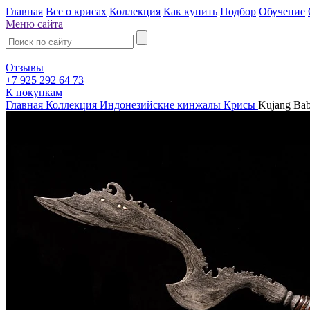
Главная
Все о крисах
Коллекция
Как купить
Подбор
Обучение
Меню сайта
Отзывы
+7 925 292 64 73
К покупкам
Главная
Коллекция
Индонезийские кинжалы Крисы
Kujang Ba