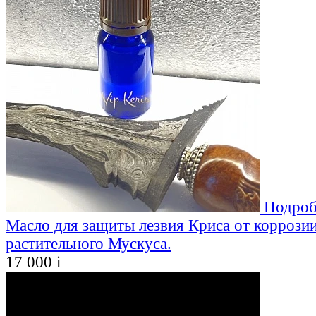
Подроб
Масло для защиты лезвия Криса от коррозии
растительного Мускуса.
17 000
i