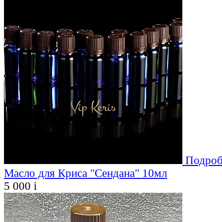
Подроб
Масло для Криса "Сендана" 10мл
5 000
i