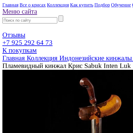
Главная
Все о крисах
Коллекция
Как купить
Подбор
Обучение
Меню сайта
Отзывы
+7 925 292 64 73
К покупкам
Главная
Коллекция
Индонезийские кинжалы
Пламевидный кинжал Крис Sabuk Inten Luk 