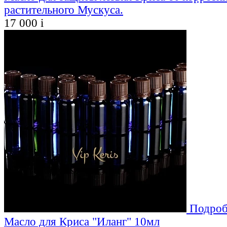
растительного Мускуса.
17 000
i
Подроб
Масло для Криса "Иланг" 10мл