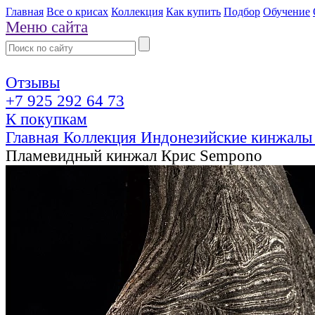
Главная
Все о крисах
Коллекция
Как купить
Подбор
Обучение
Меню сайта
Отзывы
+7 925 292 64 73
К покупкам
Главная
Коллекция
Индонезийские кинжалы
Пламевидный кинжал Крис Sempono