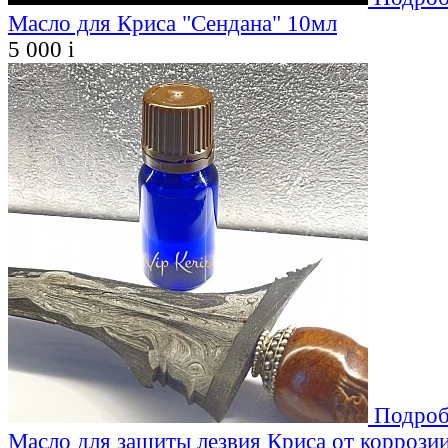
Масло для Криса "Сендана" 10мл
5 000
i
Подроб
Масло для защиты лезвия Криса от коррозии