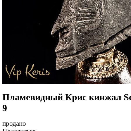
Пламевидный Крис кинжал S
9
продано