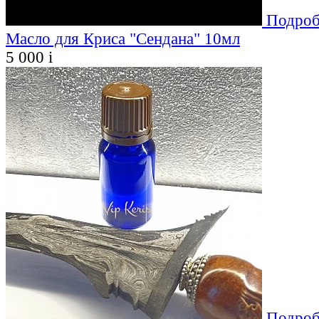
Подроб
Масло для Криса "Сендана" 10мл
5 000
i
Подроб