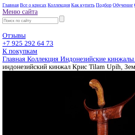
Главная
Все о крисах
Коллекция
Как купить
Подбор
Обучение
Меню сайта
Отзывы
+7 925 292 64 73
К покупкам
Главная
Коллекция
Индонезийские кинжалы
индонезийский кинжал Крис Tilam Upih, Зе