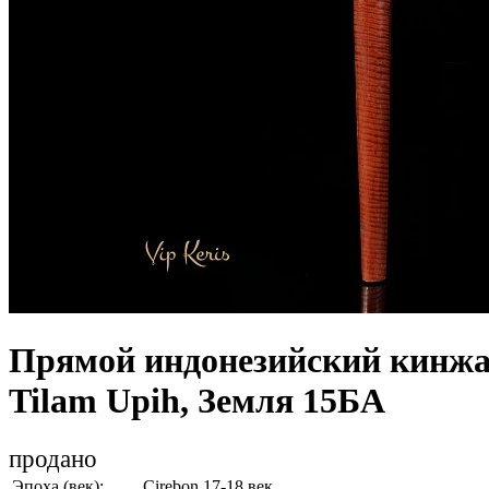
Прямой индонезийский кинжа
Tilam Upih, Земля 15БА
продано
Эпоха (век):
Cirebon 17-18 век