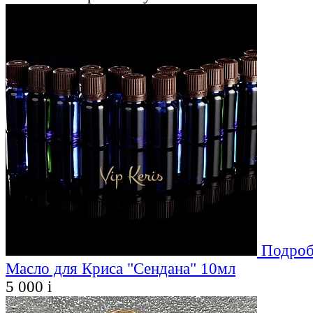
Подроб
Масло для Криса "Сендана" 10мл
5 000
i