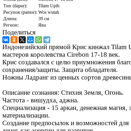
Тип (dapur):
Tilam Upih
Рисунок (pamor):
Wos wutah
Длина:
39 см
Регион:
Ява
Поделиться
Индонезийский прямой Крис кинжал Tilam U
мастеров королевства Cirebon 17-18 век.
Крис создавался с целю приумножения благо
сохранения/защиты. Защита обладателя.
Ножны Ладранг из ценных сортов древесин
Описание сознания: Стихия Земля, Огонь.
Частота - вишудха, аджна.
Специализация - 15 аркан, денежная магия, 
материализации.
Создание предпосылок и возможностей для 
денег, как энергии для развития.