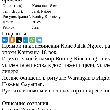
Эпоха (век):
Kartasura 18 век
Тип (dapur):
Jalak Ngore
Рисунок (pamor):
Boning Rinenteng
Длина:
36 см
Регион:
Ява
Поделиться
Прямой индонезийский Крис Jalak Ngore, р
эпохи Kartasura 18 век.
Изумительный памор Boning Rinenteng - си
усиление единства в достижении цели, усил
лидера.
Лезвие очищено в ритуале Warangan в Индо
Ножны Gayaman.
Рукоять и ножны из ценных сортов древеси
Описание сознания.
Стихия Земля-Огонь.