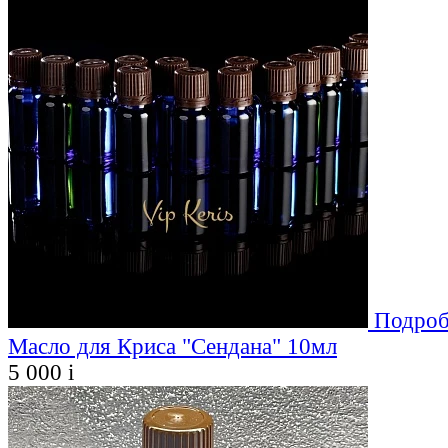
Подроб
Масло для Криса "Сендана" 10мл
5 000
i