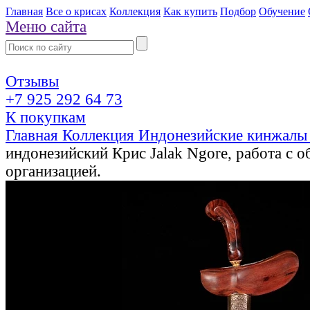
Главная
Все о крисах
Коллекция
Как купить
Подбор
Обучение
Меню сайта
Отзывы
+7 925 292 64 73
К покупкам
Главная
Коллекция
Индонезийские кинжалы
индонезийский Крис Jalak Ngore, работа с 
организацией.