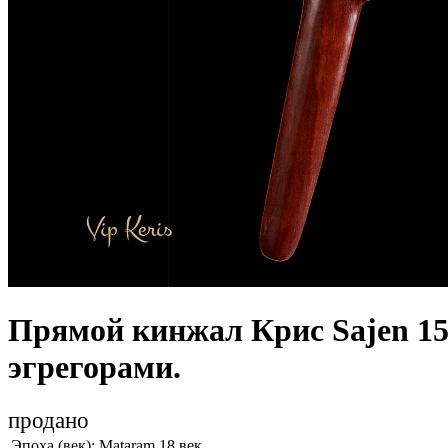
Прямой кинжал Крис Sajen 15
эгрегорами.
продано
Эпоха (век):
Mataram 18 век