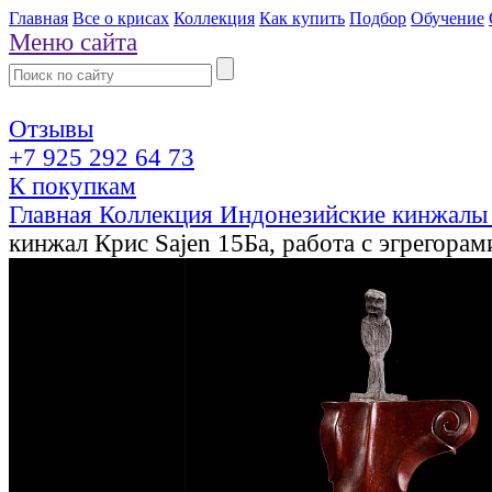
Главная
Все о крисах
Коллекция
Как купить
Подбор
Обучение
Меню сайта
Отзывы
+7 925 292 64 73
К покупкам
Главная
Коллекция
Индонезийские кинжалы
кинжал Крис Sajen 15Ба, работа с эгрегорам