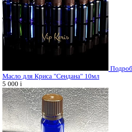
Подроб
Масло для Криса "Сендана" 10мл
5 000
i