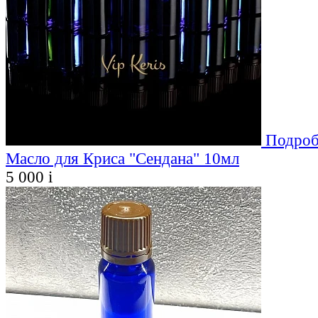
Подроб
Масло для Криса "Сендана" 10мл
5 000
i