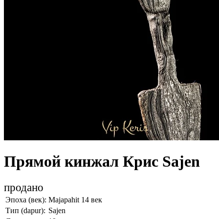
Прямой кинжал Крис Sajen
продано
Эпоха (век):
Majapahit 14 век
Тип (dapur):
Sajen