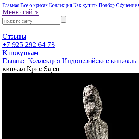
Главная
Все о крисах
Коллекция
Как купить
Подбор
Обучение
Меню сайта
Отзывы
+7 925 292 64 73
К покупкам
Главная
Коллекция
Индонезийские кинжалы
кинжал Крис Sajen