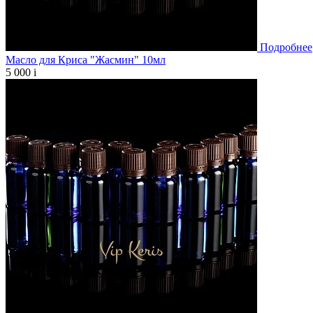
Подробнее
Масло для Криса "Жасмин" 10мл
5 000
i