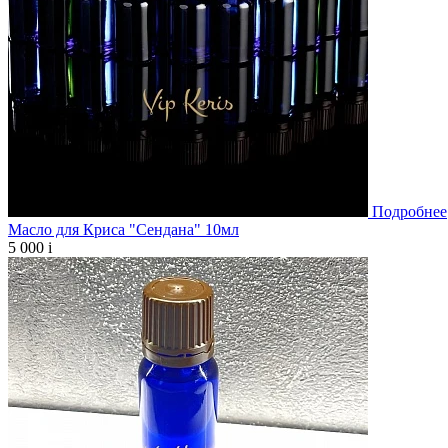
Подробнее
Масло для Криса "Сендана" 10мл
5 000
i