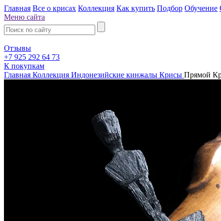
Главная
Все о крисах
Коллекция
Как купить
Подбор
Обучение
Меню сайта
Отзывы
+7 925 292 64 73
К покупкам
Главная
Коллекция
Индонезийские кинжалы Крисы
Прямой Кр